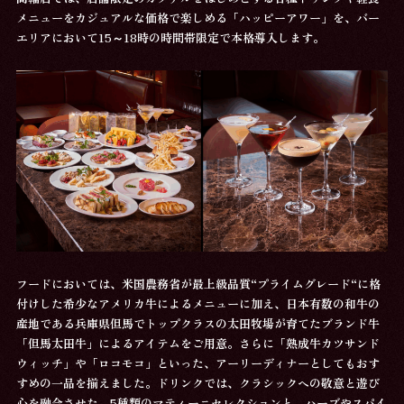
メニューをカジュアルな価格で楽しめる「ハッピーアワー」を、バー
エリアにおいて15～18時の時間帯限定で本格導入します。
フードにおいては、米国農務省が最上級品質“プライムグレード“に格
付けした希少なアメリカ牛によるメニューに加え、日本有数の和牛の
産地である兵庫県但馬でトップクラスの太田牧場が育てたブランド牛
「但馬太田牛」によるアイテムをご用意。さらに「熟成牛カツサンド
ウィッチ」や「ロコモコ」といった、アーリーディナーとしてもおす
すめの一品を揃えました。ドリンクでは、クラシックへの敬意と遊び
心を融合させた、5種類のマティーニセレクションと、ハーブやスパイ